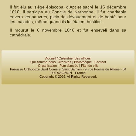
Il fut élu au siège épiscopal d'Apt et sacré le 16 décembre
1010. Il participa au Concile de Narbonne. Il fut charitable
envers les pauvres, plein de dévouement et de bonté pour
les malades, même quand ils lui étaient hostiles.
Il mourut le 6 novembre 1046 et fut enseveli dans sa
cathédrale.
Accueil / Calendrier des offices
Qui somme-nous
|
Archives
|
Bibliothèque
|
Contact
Organisation
|
Plan d'accès
|
Plan de ville
Paroisse Orthodoxe Saint Côme et Saint Damien - 9, rue Poème du Rhône - 84
000 AVIGNON - France
Copyright © 2026. All Rights Reserved.